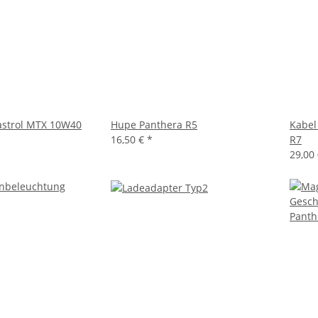
astrol MTX 10W40
Hupe Panthera R5
Kabel 
16,50 €
*
R7
29,00