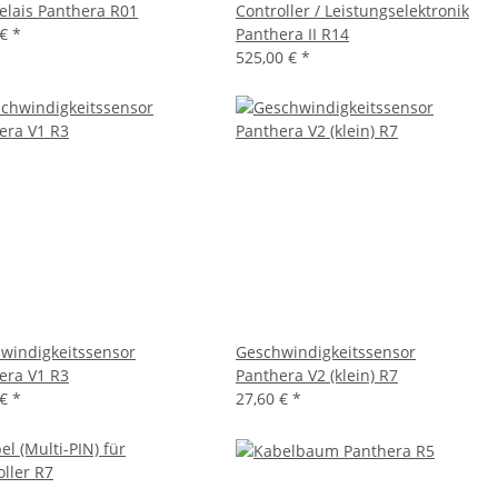
relais Panthera R01
Controller / Leistungselektronik
 €
*
Panthera II R14
525,00 €
*
windigkeitssensor
Geschwindigkeitssensor
era V1 R3
Panthera V2 (klein) R7
 €
*
27,60 €
*