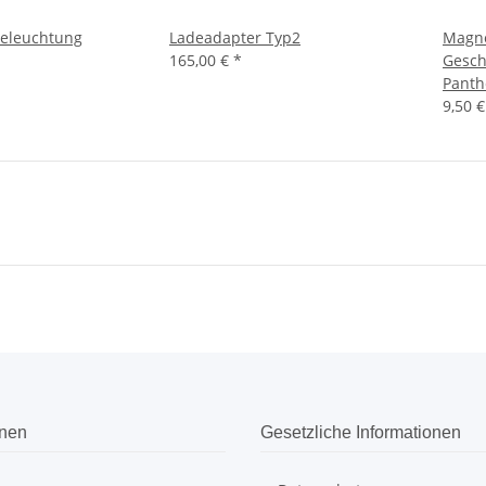
eleuchtung
Ladeadapter Typ2
Magne
165,00 €
*
Gesch
Panth
9,50 
onen
Gesetzliche Informationen