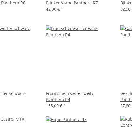
n Panthera R6
Blinker Vorne Panthera R7
Blink
42,00 €
*
32,50
rfer schwarz
Frontscheinwerfer weiß
Gesch
Panthera R4
Panth
155,00 €
*
27,60